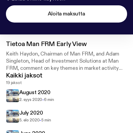
Aloita maksutta
Tietoa
Man FRM Early View
Keith Haydon, Chairman of Man FRM, and Adam
Singleton, Head of Investment Solutions at Man
FRM, comment on key themes in market activity
Kaikki jaksot
over the previous month.
19 jaksot
August 2020
-
2. syys 2020
6 min
July 2020
-
5. elo 2020
5 min