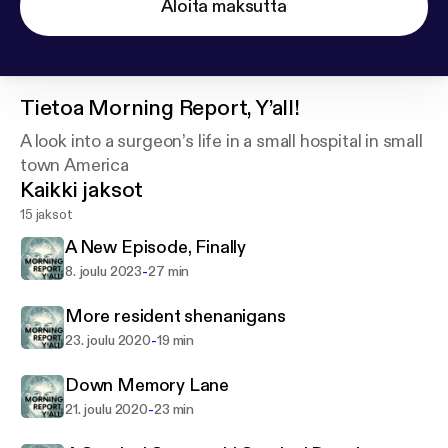
Aloita maksutta
Tietoa
Morning Report, Y’all!
A look into a surgeon’s life in a small hospital in small
town America
Kaikki jaksot
15 jaksot
A New Episode, Finally
-
8. joulu 2023
27 min
More resident shenanigans
-
23. joulu 2020
19 min
Down Memory Lane
-
21. joulu 2020
23 min