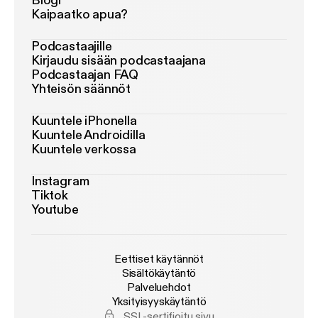
Blogi
Kaipaatko apua?
Podcastaajille
Kirjaudu sisään podcastaajana
Podcastaajan FAQ
Yhteisön säännöt
Kuuntele iPhonella
Kuuntele Androidilla
Kuuntele verkossa
Instagram
Tiktok
Youtube
Eettiset käytännöt
Sisältökäytäntö
Palveluehdot
Yksityisyyskäytäntö
SSL-sertifioitu sivu