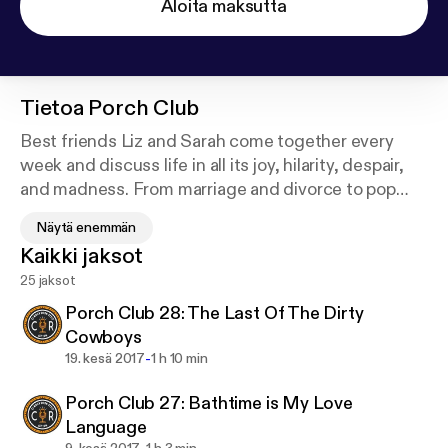
Aloita maksutta
Tietoa
Porch Club
Best friends Liz and Sarah come together every
week and discuss life in all its joy, hilarity, despair,
and madness. From marriage and divorce to pop
culture to lots and lots of wine, these charming
Näytä enemmän
hosts are just doing their best to try and make the
Kaikki jaksot
world a little bit brighter.
25 jaksot
Porch Club 28: The Last Of The Dirty
Cowboys
-
19. kesä 2017
1 h 10 min
Porch Club 27: Bathtime is My Love
Language