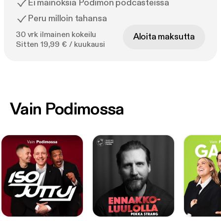
Ei mainoksia Podimon podcasteissa
Peru milloin tahansa
30 vrk ilmainen kokeilu
Aloita maksutta
Sitten 19,99 € / kuukausi
Vain Podimossa