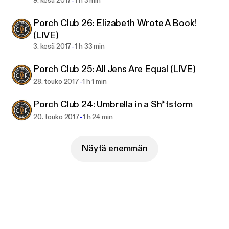
-
9. kesä 2017
1 h 3 min
Porch Club 26: Elizabeth Wrote A Book!
(LIVE)
-
3. kesä 2017
1 h 33 min
Porch Club 25: All Jens Are Equal (LIVE)
-
28. touko 2017
1 h 1 min
Porch Club 24: Umbrella in a Sh*tstorm
-
20. touko 2017
1 h 24 min
Näytä enemmän