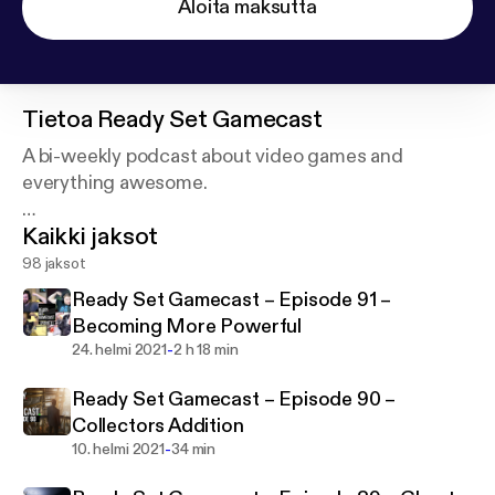
Aloita maksutta
Tietoa
Ready Set Gamecast
A bi-weekly podcast about video games and
everything awesome.
Kaikki jaksot
Hosted by Bryce (@lastgeek), Darrian
(@DexteriDee) and Matt (@DilbertPickled)
98 jaksot
Ready Set Gamecast – Episode 91 –
Becoming More Powerful
-
24. helmi 2021
2 h 18 min
Ready Set Gamecast – Episode 90 –
Collectors Addition
-
10. helmi 2021
34 min