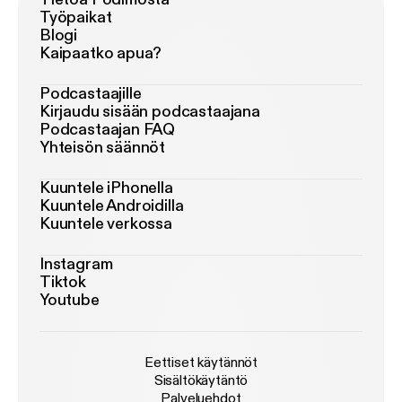
Työpaikat
Blogi
Kaipaatko apua?
Podcastaajille
Kirjaudu sisään podcastaajana
Podcastaajan FAQ
Yhteisön säännöt
Kuuntele iPhonella
Kuuntele Androidilla
Kuuntele verkossa
Instagram
Tiktok
Youtube
Eettiset käytännöt
Sisältökäytäntö
Palveluehdot