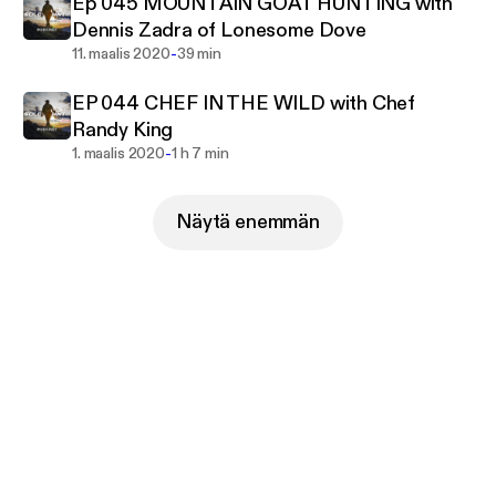
Ep 045 MOUNTAIN GOAT HUNTING with
Dennis Zadra of Lonesome Dove
-
11. maalis 2020
39 min
EP 044 CHEF IN THE WILD with Chef
Randy King
-
1. maalis 2020
1 h 7 min
Näytä enemmän