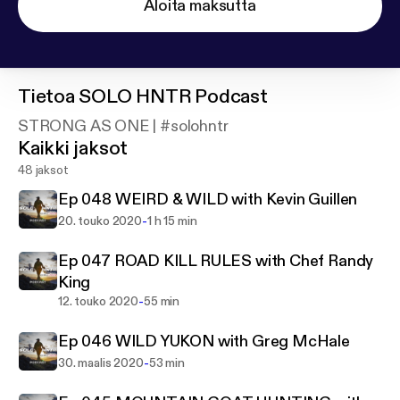
Aloita maksutta
Tietoa
SOLO HNTR Podcast
STRONG AS ONE | #solohntr
Kaikki jaksot
48 jaksot
Ep 048 WEIRD & WILD with Kevin Guillen
-
20. touko 2020
1 h 15 min
Ep 047 ROAD KILL RULES with Chef Randy
King
-
12. touko 2020
55 min
Ep 046 WILD YUKON with Greg McHale
-
30. maalis 2020
53 min