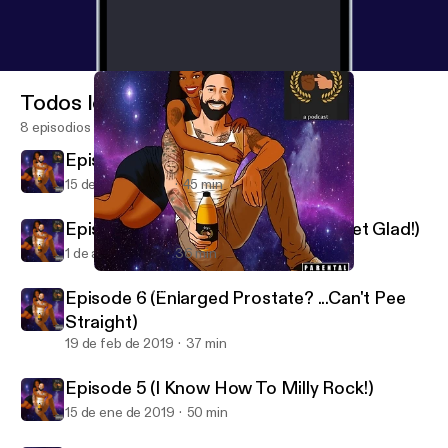
Todos los episodios
8 episodios
Episode 8 (Pump Party)
15 de abr de 2019
45 min
Episode 7 (Scratch Your Butt And Get Glad!)
1 de abr de 2019
36 min
Episode 5 (I Know How To Milly Rock!)
4tyAF a Podcast...
Episode 6 (Enlarged Prostate? ...Can't Pee
Straight)
19 de feb de 2019
37 min
Episode 5 (I Know How To Milly Rock!)
15 de ene de 2019
50 min