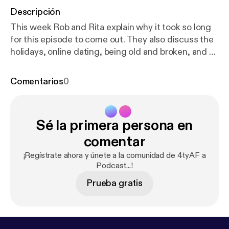
Descripción
This week Rob and Rita explain why it took so long
for this episode to come out. They also discuss the
holidays, online dating, being old and broken, and of
course...dicks! Tune in and listen. As always, feel
free to reach out and follow on social media. You can
Comentarios
0
do it all from the website www.4tyaf.com
Sé la primera persona en
comentar
¡Regístrate ahora y únete a la comunidad de 4tyAF a
Podcast...!
Prueba gratis