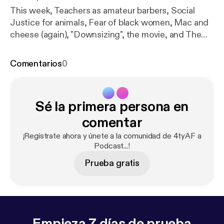
This week, Teachers as amateur barbers, Social
Justice for animals, Fear of black women, Mac and
cheese (again), "Downsizing", the movie, and The
other “F” word. We also attempt to answer a few
questions, Did Kevin hart apologize? How long
Comentarios
0
after your spouse dies until you can date? As always
send us your input, follow us on social media, and
listen to our podcast all from our site
Sé la primera persona en
www.4tyaf.com
comentar
¡Regístrate ahora y únete a la comunidad de 4tyAF a
Podcast...!
Prueba gratis
Empieza 7 días de prueba