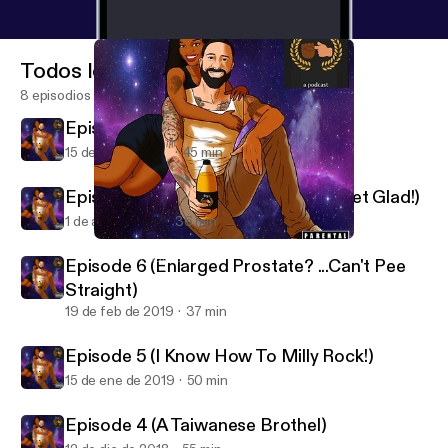
Todos los episodios
8 episodios
Episode 8 (Pump Party)
15 de abr de 2019
45 min
Episode 7 (Scratch Your Butt And Get Glad!)
1 de abr de 2019
36 min
Episode 4 (A Taiwanese Brothel)
4tyAF a Podcast...
Episode 6 (Enlarged Prostate? ...Can't Pee
Straight)
19 de feb de 2019
37 min
Episode 5 (I Know How To Milly Rock!)
15 de ene de 2019
50 min
Episode 4 (A Taiwanese Brothel)