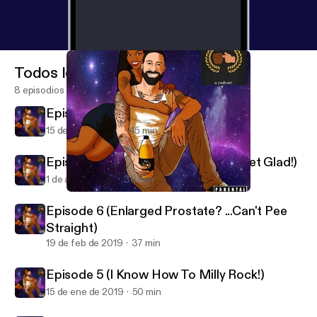
Todos los episodios
8 episodios
Episode 8 (Pump Party)
15 de abr de 2019
45 min
Episode 7 (Scratch Your Butt And Get Glad!)
1 de abr de 2019
36 min
Episode 7 (Scratch Your Butt And Get Glad!)
4tyAF a Podcast...
Episode 6 (Enlarged Prostate? ...Can't Pee
Straight)
19 de feb de 2019
37 min
Episode 5 (I Know How To Milly Rock!)
15 de ene de 2019
50 min