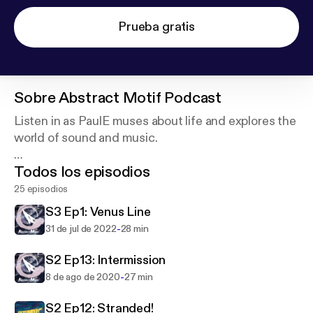
Prueba gratis
Sobre
Abstract Motif Podcast
Listen in as PaulE muses about life and explores the
world of sound and music.
Todos los episodios
Like what you hear? Consider making a contribution
to our operation by making a donation to:
25 episodios
S3 Ep1: Venus Line
https://ko-fi.com/abstractmotif
-
31 de jul de 2022
28 min
S2 Ep13: Intermission
-
8 de ago de 2020
27 min
S2 Ep12: Stranded!