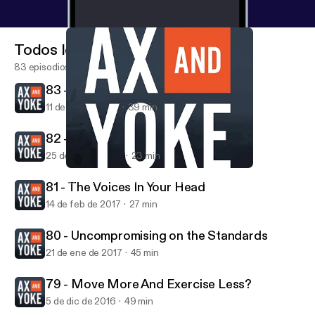
Todos los episodios
83 episodios
83 - Time Restricted Eating
11 de mar de 2017
39 min
82 - Snow Angels
25 de feb de 2017
23 min
82 - Snow Angels
Ax & Yoke | Chopping Wood and Carrying Water
81 - The Voices In Your Head
14 de feb de 2017
27 min
80 - Uncompromising on the Standards
21 de ene de 2017
45 min
79 - Move More And Exercise Less?
5 de dic de 2016
49 min