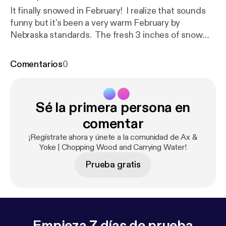
It finally snowed in February! I realize that sounds
funny but it's been a very warm February by
Nebraska standards. The fresh 3 inches of snow
provided the perfect opportunity to get outside and
play in the snow, except this time Jeff did it in
Comentarios
0
nothing but a swimsuit to do some self
experimentation he and Zack have been working on
for the last couple of weeks.
Sé la primera persona en
comentar
¡Regístrate ahora y únete a la comunidad de Ax &
Yoke | Chopping Wood and Carrying Water!
Prueba gratis
Empieza 7 días de prueba