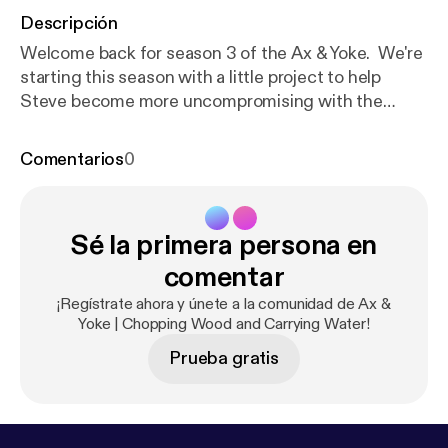
Descripción
Welcome back for season 3 of the Ax & Yoke. We're
starting this season with a little project to help
Steve become more uncompromising with the
standards he's set for himself. Like many of us,
Steve knows what he wants to do in order to
Comentarios
0
operate at his highest level, but for some reason or
another just doesn't do the work. Zack and Jeff are
going to help Steve get it done once and for all.
Sé la primera persona en
comentar
¡Regístrate ahora y únete a la comunidad de Ax &
Yoke | Chopping Wood and Carrying Water!
Prueba gratis