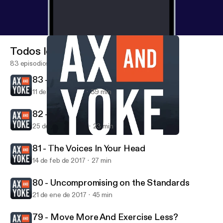
Todos los episodios
83 episodios
83 - Time Restricted Eating
11 de mar de 2017
39 min
82 - Snow Angels
25 de feb de 2017
23 min
80 - Uncompromising on the Standards
Ax & Yoke | Chopping Wood and Carrying Water
81 - The Voices In Your Head
14 de feb de 2017
27 min
80 - Uncompromising on the Standards
21 de ene de 2017
45 min
79 - Move More And Exercise Less?