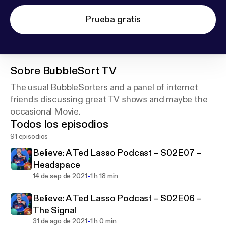
Prueba gratis
Sobre
BubbleSort TV
The usual BubbleSorters and a panel of internet
friends discussing great TV shows and maybe the
occasional Movie.
Todos los episodios
91 episodios
Believe: A Ted Lasso Podcast – S02E07 –
Headspace
-
14 de sep de 2021
1 h 18 min
Believe: A Ted Lasso Podcast – S02E06 –
The Signal
-
31 de ago de 2021
1 h 0 min