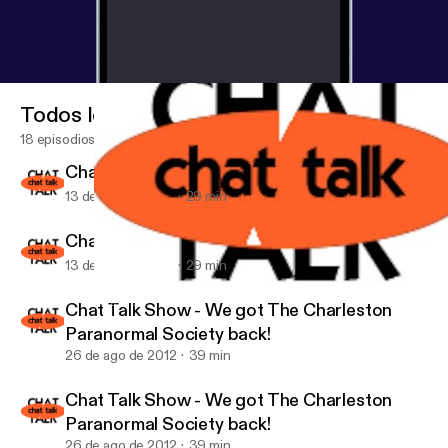
Todos los episodios
18 episodios
Chat Talk - Park Circle Film Society is here!
13 de sep de 2012
29 min
Chat Talk - Park Circle Film Society is here!
13 de sep de 2012
29 min
Chat Talk Show - We got The Charleston Paranormal Society ba
Chat Talk
Chat Talk Show - We got The Charleston
Paranormal Society back!
26 de ago de 2012
39 min
Chat Talk Show - We got The Charleston
Paranormal Society back!
26 de ago de 2012
39 min