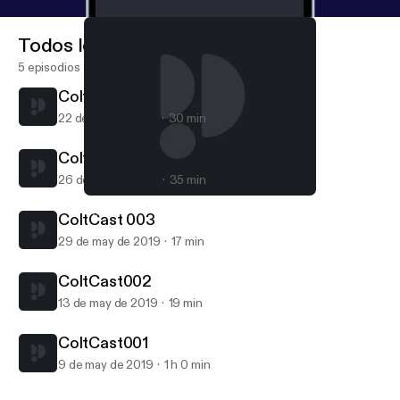
Todos los episodios
5 episodios
ColtCast005
22 de nov de 2019
30 min
ColtCast004
26 de sep de 2019
35 min
ColtCast002
ColtCast
ColtCast 003
29 de may de 2019
17 min
ColtCast002
13 de may de 2019
19 min
ColtCast001
9 de may de 2019
1 h 0 min