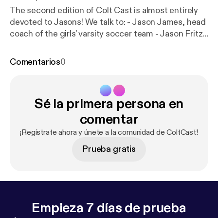
The second edition of Colt Cast is almost entirely
devoted to Jasons! We talk to: - Jason James, head
coach of the girls' varsity soccer team - Jason Fritz,
director of Comstock Bands. This week is a big
week for Comstock Bands, and Mr. Fritz tells us
Comentarios
0
why. - Sean Gillette, Facilities Director for
Comstock Public Schools. When voters approved a
sinking fund earlier this month, opportunities are
Sé la primera persona en
created to make some repairs and improvements in
our schools.
comentar
¡Regístrate ahora y únete a la comunidad de ColtCast!
Prueba gratis
Empieza 7 días de prueba