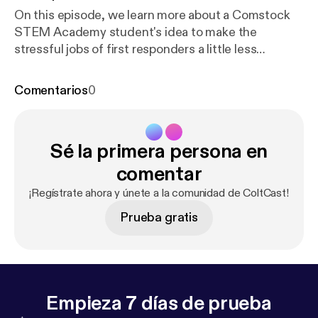
On this episode, we learn more about a Comstock
STEM Academy student's idea to make the
stressful jobs of first responders a little less
stressful through technology. We'll also learn more
about: - A school counselor working to improve the
Comentarios
0
lives of students at two of our schools - A grant
from the American Geophysical Union that is
making it possible for seventh grade students at
Sé la primera persona en
Comstock Middle School to use drones and Play-
Doh to make a local park more sustainable - Starting
comentar
a new library from scratch - That's just what's
¡Regístrate ahora y únete a la comunidad de ColtCast!
happening at Compass High School.
Prueba gratis
Empieza 7 días de prueba