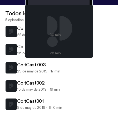
Todos los episodios
5 episodios
ColtCast005
22 de nov de 2019
30 min
ColtCast004
26 de sep de 2019
35 min
ColtCast005
ColtCast
ColtCast 003
29 de may de 2019
17 min
ColtCast002
13 de may de 2019
19 min
ColtCast001
9 de may de 2019
1 h 0 min