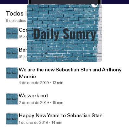
Todos los episodios
9 episodios
Communism=Bad, Egg Drop=Good
15 de feb de 2019
17 min
Benji the Bee
15 de ene de 2019
12 min
We work out
Daily Sumry
We are the new Sebastian Stan and Anthony
Mackie
4 de ene de 2019
13 min
We work out
2 de ene de 2019
19 min
Happy New Years to Sebastian Stan
1 de ene de 2019
14 min