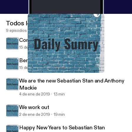
Todos los episodios
9 episodios
Communism=Bad, Egg Drop=Good
15 de feb de 2019
17 min
Benji the Bee
15 de ene de 2019
12 min
Communism=Bad, Egg Drop=Good
Daily Sumry
We are the new Sebastian Stan and Anthony
Mackie
4 de ene de 2019
13 min
We work out
2 de ene de 2019
19 min
Happy New Years to Sebastian Stan