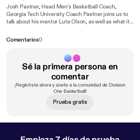
Josh Pastner, Head Men’s Basketball Coach,
Georgia Tech University Coach Pastner joins us to
talk about his mentor Lute Olson, as well as what it
was like to work for... The post Division One
Basketball EP. 2 [
https://divisiononebasketball.com/
Comentarios
0
division-one-basketball-ep-2/
] appeared first on
Division One Basketball [
https://divisiononebasketb
all.com
].
Sé la primera persona en
comentar
¡Regístrate ahora y únete a la comunidad de Division
One Basketball!
Prueba gratis
Empieza 7 días de prueba