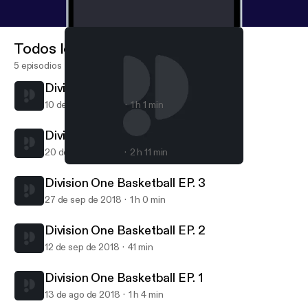
Todos los episodios
5 episodios
Division One Basketball Ep. 5
10 de nov de 2020
1 h 1 min
Division One Basketball Ep. 4
20 de oct de 2018
2 h 11 min
Division One Basketball EP. 2
Division One Basketball
Division One Basketball EP. 3
27 de sep de 2018
1 h 0 min
Division One Basketball EP. 2
12 de sep de 2018
41 min
Division One Basketball EP. 1
13 de ago de 2018
1 h 4 min