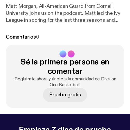
Matt Morgan, All-American Guard from Cornell
University joins us on the podcast. Matt led the Ivy
League in scoring for the last three seasons and
returns for his senior year... The post Division One
Basketball EP. 3 [
https://divisiononebasketball.com/
Comentarios
0
division-one-basketball-ep-3/
] appeared first on
Division One Basketball [
https://divisiononebasketb
all.com
].
Sé la primera persona en
comentar
¡Regístrate ahora y únete a la comunidad de Division
One Basketball!
Prueba gratis
Empieza 7 días de prueba