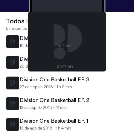
Todos los episodios
5 episodios
Division One Basketball Ep. 5
10 de nov de 2020
1 h 1 min
Division One Basketball Ep. 4
20 de oct de 2018
2 h 11 min
Division One Basketball EP. 3
Division One Basketball
Division One Basketball EP. 3
27 de sep de 2018
1 h 0 min
Division One Basketball EP. 2
12 de sep de 2018
41 min
Division One Basketball EP. 1
13 de ago de 2018
1 h 4 min