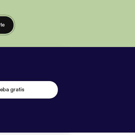
nte
eba gratis