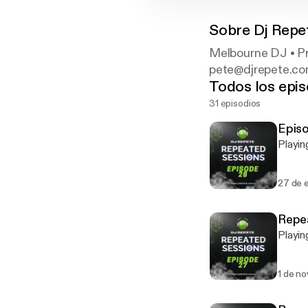
Sobre
Dj Repe
Melbourne DJ • Pro
pete@djrepete.com
Todos los epis
31 episodios
Epis
Playin
27 de 
Repea
Playin
1 de no