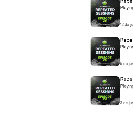
Repe
Playin
12 de j
Repea
Playin
5 de ju
Repea
Playin
3 de j