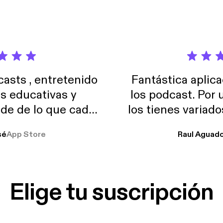
sts , entretenido
Fantástica aplica
as educativas y
los podcast. Por
de de lo que cada
los tienes variad
o suelo usar en el
sé
App Store
Raul Aguad
stoy muchas horas
lar el ruido de al
es y a disfrutar ..!!
Elige tu suscripción