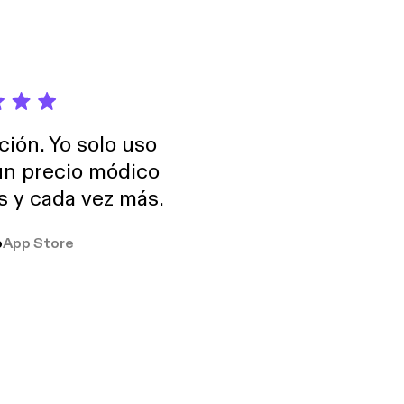
ción. Yo solo uso
 un precio módico
os y cada vez más.
o
App Store