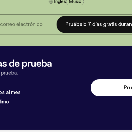
Inglés
Music
Pruébalo 7 días gratis dura
as de prueba
 prueba.
Pru
os al mes
dimo