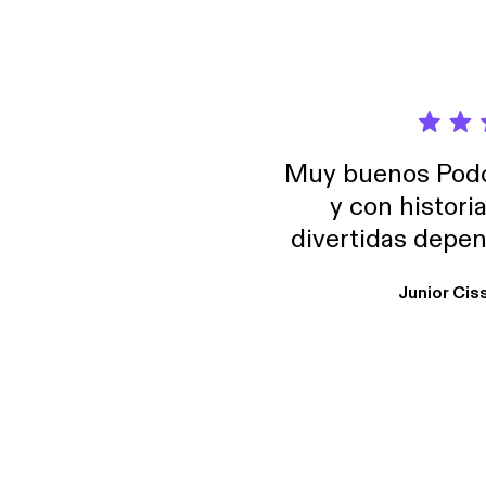
Muy buenos Podca
y con histori
divertidas depen
uno busque. Yo l
Junior Cis
trabajo ya que e
y necesito cance
rededor , Auricular