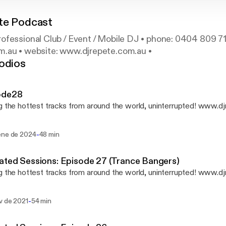
te Podcast
fessional Club / Event / Mobile DJ • phone: 0404 809 711
.au • website: www.djrepete.com.au •
odios
ode28
g the hottest tracks from around the world, uninterrupted! www.d
-
ene de 2024
48 min
ted Sessions: Episode 27 (Trance Bangers)
g the hottest tracks from around the world, uninterrupted! www.d
-
v de 2021
54 min