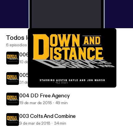
Todos los episodios
6 episodios
006 Broncos And Draft Talk
10 de abr de 2018
59 min
005 DD Free Agency and AFC East
31 de mar de 2018
43 min
005 DD Free Agency and AFC East
Down and Distance: with Austin Gayle and Jon Marsh
004 DD Free Agency
19 de mar de 2018
49 min
003 Colts And Combine
9 de mar de 2018
34 min