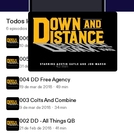
Todos los episodios
6 episodios
006 Broncos And Draft Talk
10 de abr de 2018
59 min
005 DD Free Agency and AFC East
31 de mar de 2018
43 min
002 DD - All Things QB
Down and Distance: with Austin Gayle and Jon Marsh
004 DD Free Agency
19 de mar de 2018
49 min
003 Colts And Combine
9 de mar de 2018
34 min
002 DD - All Things QB
21 de feb de 2018
41 min