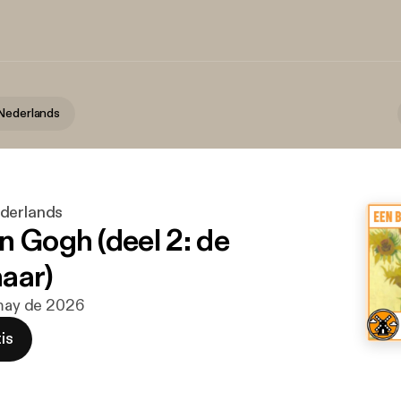
Nederlands
derlands
n Gogh (deel 2: de
aar)
 may de 2026
is