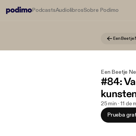
Podcasts
Audiolibros
Sobre Podimo
Een Beetje 
Een Beetje Ne
#84: Va
kunsten
25 min · 11 de
Prueba grat