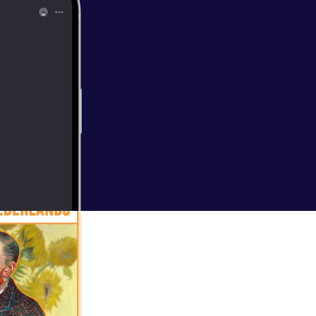
ear and slowly
 Learn a little
elijk