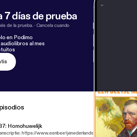
dcast lets you listen to a range of different subjects in cl
Every episode comes with a free transcript on the website.
 7 días de prueba
n Beetje Nederlands!
s de la prueba.
·
Cancela cuando
lo en Podimo
audiolibros al mes
tuitos
tis
pisodios
87: Homohuwelijk
anscriptie: https://www.eenbeetjenederlands.nl/podcast/homohuw