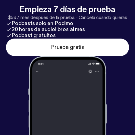
eerste deel van zijn leven. Naar zijn jeugd en
Empieza 7 días de prueba
zoektocht naar zijn plek in de wereld. Deze maand
$99 / mes después de la prueba.
·
Cancela cuando quieras
staat er ook een exclusieve aflevering over Judith
Podcasts solo en Podimo
Leyster klaar voor Vrienden van de Podcast. Ga naar
20 horas de audiolibros al mes
petjeaf.com/eenbeetjenederlands [
https://petjeaf.c
Podcast gratuitos
om/eenbeetjenederlands
] voor meer informatie. Een
Prueba gratis
Beetje Nederlands De podcast voor iedereen die
beter Nederlands wil leren luisteren! Voor mensen
op niveau B1/B2. Afleveringen over allerlei
onderwerpen in duidelijk en helder gesproken
Nederlands. Iedere aflevering heeft een transcriptie
om mee te lezen. Leer met deze podcast Een
Beetje Nederlands! Learn Dutch with this podcast
for intermediate learners (level B1/B2). This podcast
lets you listen to a range of different subjects in
clear and slowly spoken Dutch. Every episode
comes with a free transcript on the website. Learn a
little Dutch with Een Beetje Nederlands!