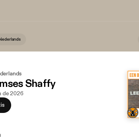
Nederlands
derlands
mses Shaffy
un de 2026
is
n