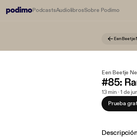
Podcasts
Audiolibros
Sobre Podimo
Een Beetje 
Een Beetje Ne
#85: Ra
13 min · 1 de j
Prueba grat
Descripció