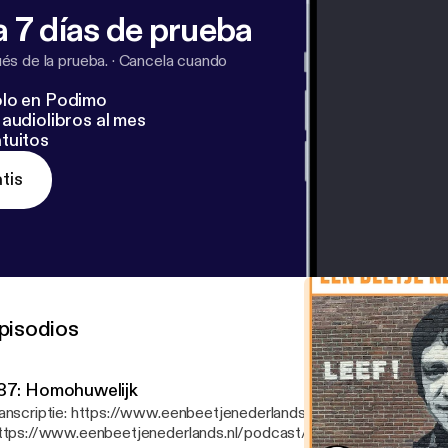
 'Zing, vecht, huil, bid, lach, werk en
 7 días de prueba
ROS Fragment 'Pastorale': ℗ 1968 Universal Music
s de la prueba.
·
Cancela cuando
lo en Podimo
audiolibros al mes
tuitos
tis
pisodios
87: Homohuwelijk
anscriptie: https://www.eenbeetjenederlands.nl/podcast/homohuw
ttps://www.eenbeetjenederlands.nl/podcast/homohuwelijk] Steun de podcast!