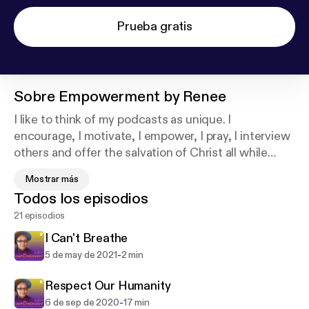
Prueba gratis
Sobre
Empowerment by Renee
I like to think of my podcasts as unique. I
encourage, I motivate, I empower, I pray, I interview
others and offer the salvation of Christ all while
incorporating scriptures. I am here to share good
Mostrar más
news from a modern standpoint. I am my brothers
Todos los episodios
keeper and I desire to leave no man/woman behind!
21 episodios
Support this podcast:
https://podcasters.spotify.co
m/pod/show/renee-jacobs/support
I Can't Breathe
-
5 de may de 2021
2 min
Respect Our Humanity
-
6 de sep de 2020
17 min