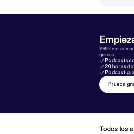
Empieza
$99 / mes despué
quieras
Podcasts so
20 horas de 
Podcast gra
Prueba gra
Todos los e