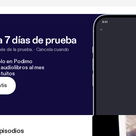
 7 días de prueba
s de la prueba.
·
Cancela cuando
lo en Podimo
audiolibros al mes
tuitos
tis
pisodios