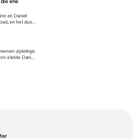
 die ene
 het duo ook
ine en Daniel
mbad, en het duo
zellig? Totdat ze
...
nemen zijdelings
rom stelde Daniel
rieus op haar
ter