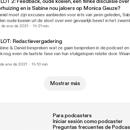
ILOT 2: Feedback, oude koeien, een flinke discussie over
e, echt gestructureerd werd de podcast opnieuw niet, dus doopt
erhuizing en is Sabine nou jaloers op Monica Geuze?
ze aflevering tot pilot. Maar, ze leren het! :-)
niel moet zijn excuses aanbieden voor iets van jaren geleden, Sab
len oude koeien uit de sloot over een gevaarlijk beest in het zwe
eft hun handen vol aan de feedback van luisteraar Sanne. Klinkt ge
 de ene de 2021
1 h 21 min
t eens goed gaan hebben over hun verhuizing naar de Rivierenbuurt
ILOT: Redactievergadering
bine & Daniel bespreken wat ze gaan bespreken in de podcast en 
k nog even de laatste fase van hun stukgelopen relatie door. Waa
ch zo aan volgens Sabine? Wat gebeurde er in Napels dat Daniel fu
 de ene de 2021
1 h 10 min
erd?
Mostrar más
Para podcasters
Iniciar sesión como podcaster
Preguntas frecuentes de Podcas