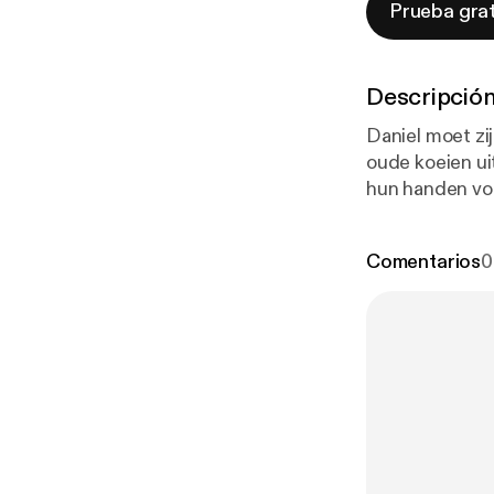
Prueba grat
Descripció
Daniel moet zi
oude koeien ui
hun handen vol
eens goed gaan
Comentarios
0