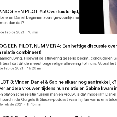
A NOG EEN PILOT #5! Over luistertijd, snowboarden, en.
bine en Daniel beginnen zoals gewoonlijk met wat small talk. Of z
men dan dat?
 de feb de 2021
10 min
PILOT 2: Feedback, oude ko
EXINGESPREK
OG EEN PILOT, NUMMER 4: Een heftige discussie over 
 relatie combineert!
arschuwing: Hoewel de aflevering gezellig begint, concluderen S
hteraf dat dit de meest ongezellige aflevering tot nu is. Vooral het
ning over ambitie en relatie loopt aardig uit de hand...
 de feb de 2021
1 h 20 min
ILOT 3: Vinden Daniel & Sabine elkaar nog aantrekkelijk?
ver andere vrouwen tijdens hun relatie en Sabine kwam i
ngemakkelijke situaties met andere mannen...
n platonische relatie tussen man en vrouw, is dat mogelijk? Daniel
hoord in de Gorgels & Geuze-podcast waar hij fan van is en steld
kantere vraag: is een platonische relatie tussen exen mogelijk? Dan
de feb de 2021
1 h 15 min
n Sabine opbiechten over een ex van hem in de tijd van hun gezame
bine vertelt hoe ze elke keer in onhandige situaties komt met an