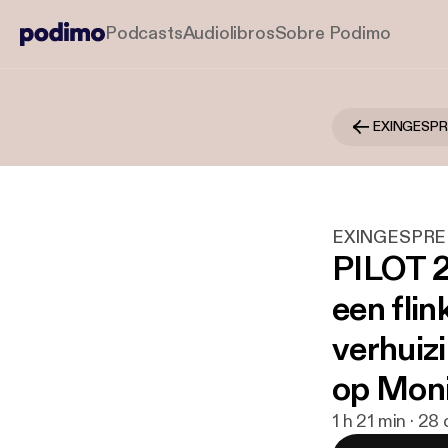
Podcasts
Audiolibros
Sobre Podimo
EXINGESPR
EXINGESPRE
PILOT 2
een flin
verhuizi
op Mon
1 h 21 min · 2