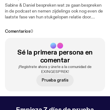
Sabine & Daniel bespreken wat ze gaan bespreken
in de podcast en nemen zijdelings ook nog even de
laatste fase van hun stukgelopen relatie door.
Waarom stelde Daniel zich zo aan volgens Sabine?
Wat gebeurde er in Napels dat Daniel furieus op
Comentarios
0
haar werd?
Sé la primera persona en
comentar
¡Regístrate ahora y únete a la comunidad de
EXINGESPREK!
Prueba gratis
Empieza 7 días de prueba