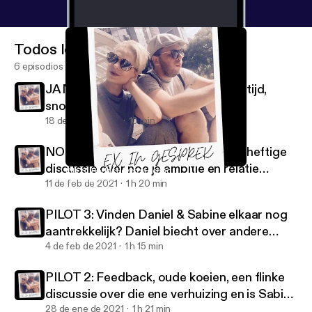
Todos los episodios
6 episodios
JA NOG EEN PILOT #5! Over luistertijd,
snowboarden, en...
18 de feb de 2021
10 min
NOG EEN PILOT, NUMMER 4: Een heftige
discussie over hoe je ambitie en relatie
PILOT: Redactievergadering
EXINGESPREK
combineert!
11 de feb de 2021
1 h 20 min
PILOT 3: Vinden Daniel & Sabine elkaar nog
aantrekkelijk? Daniel biecht over andere
vrouwen tijdens hun relatie en Sabine kwam
4 de feb de 2021
1 h 15 min
in ongemakkelijke situaties met andere
PILOT 2: Feedback, oude koeien, een flinke
mannen...
discussie over die ene verhuizing en is Sabine
nou jaloers op Monica Geuze?
28 de ene de 2021
1 h 21 min