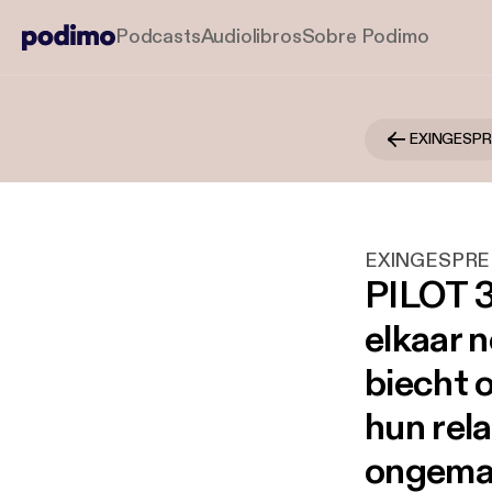
Podcasts
Audiolibros
Sobre Podimo
EXINGESPR
EXINGESPRE
PILOT 3
elkaar n
biecht 
hun rel
ongemak