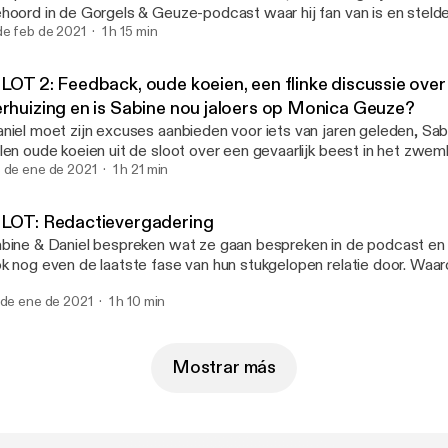
hoord in de Gorgels & Geuze-podcast waar hij fan van is en steld
kantere vraag: is een platonische relatie tussen exen mogelijk? Dan
de feb de 2021
1 h 15 min
n Sabine opbiechten over een ex van hem in de tijd van hun gezame
bine vertelt hoe ze elke keer in onhandige situaties komt met an
ILOT 2: Feedback, oude koeien, een flinke discussie over
e, echt gestructureerd werd de podcast opnieuw niet, dus doopt
erhuizing en is Sabine nou jaloers op Monica Geuze?
ze aflevering tot pilot. Maar, ze leren het! :-)
niel moet zijn excuses aanbieden voor iets van jaren geleden, Sab
len oude koeien uit de sloot over een gevaarlijk beest in het zwe
eft hun handen vol aan de feedback van luisteraar Sanne. Klinkt ge
 de ene de 2021
1 h 21 min
t eens goed gaan hebben over hun verhuizing naar de Rivierenbuurt
ILOT: Redactievergadering
bine & Daniel bespreken wat ze gaan bespreken in de podcast en 
k nog even de laatste fase van hun stukgelopen relatie door. Waa
ch zo aan volgens Sabine? Wat gebeurde er in Napels dat Daniel fu
 de ene de 2021
1 h 10 min
erd?
Mostrar más