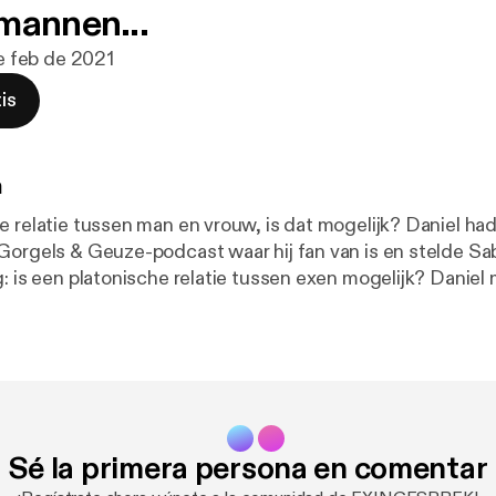
mannen...
de feb de 2021
is
n
e relatie tussen man en vrouw, is dat mogelijk? Daniel had
Gorgels & Geuze-podcast waar hij fan van is en stelde Sa
: is een platonische relatie tussen exen mogelijk? Daniel
ten over een ex van hem in de tijd van hun gezamenlijke r
 hoe ze elke keer in onhandige situaties komt met ander
ructureerd werd de podcast opnieuw niet, dus doopt het
ilot. Maar, ze leren het! :-)
Sé la primera persona en comentar