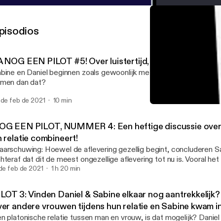
pisodios
A NOG EEN PILOT #5! Over luistertijd, snowboarden, en.
bine en Daniel beginnen zoals gewoonlijk met wat small talk. Of z
men dan dat?
 de feb de 2021
10 min
PILOT 3: Vinden Daniel & 
EXINGESPREK
OG EEN PILOT, NUMMER 4: Een heftige discussie over 
 relatie combineert!
arschuwing: Hoewel de aflevering gezellig begint, concluderen S
hteraf dat dit de meest ongezellige aflevering tot nu is. Vooral het
ning over ambitie en relatie loopt aardig uit de hand...
 de feb de 2021
1 h 20 min
ILOT 3: Vinden Daniel & Sabine elkaar nog aantrekkelijk?
ver andere vrouwen tijdens hun relatie en Sabine kwam i
ngemakkelijke situaties met andere mannen...
n platonische relatie tussen man en vrouw, is dat mogelijk? Daniel