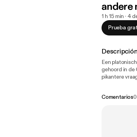
andere 
1 h 15 min · 4 
Prueba grat
Descripció
Een platonisch
gehoord in de 
pikantere vraag
Sabine opbiech
Sabine vertelt
Comentarios
0
nee, echt gest
aflevering tot p