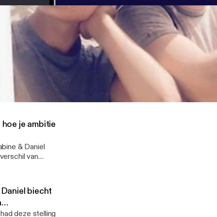
..
e echt verder
Sabine elkaar nog aantrekkelijk? Daniel biecht over andere vrouwen tijdens hun re
hoe je ambitie
abine & Daniel
 verschil van
 Daniel biecht
n
 had deze stelling