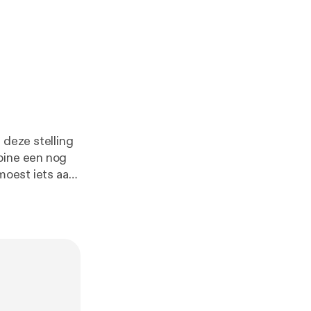
 deze stelling
bine een nog
 moest iets aan
elatie en
e mannen…..En
 duo ook deze