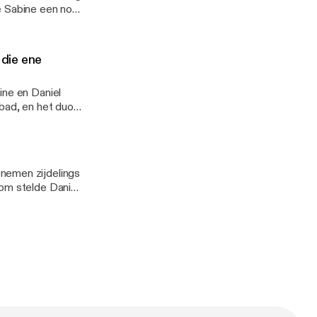
e Sabine een nog
iel moest iets
nlijke relatie en
dere mannen…..En
 die ene
 het duo ook
ine en Daniel
mbad, en het duo
zellig? Totdat ze
...
nemen zijdelings
rom stelde Daniel
rieus op haar