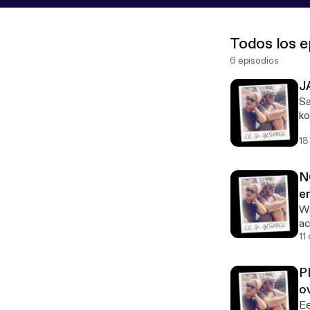
Todos los e
6 episodios
J
Sa
ko
18
N
en
Wa
ac
me
11
P
o
o
Ee