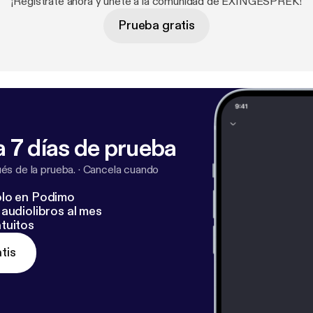
¡Regístrate ahora y únete a la comunidad de EXINGESPREK!
Prueba gratis
 7 días de prueba
s de la prueba.
·
Cancela cuando
lo en Podimo
audiolibros al mes
tuitos
tis