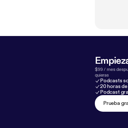
Empieza
$99 / mes despué
quieras
Podcasts so
20 horas de 
Podcast gra
Prueba gra