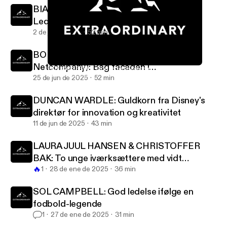
BIANCA BRUHN (CEO Google Danmark):
Leder i en AI-verden
2 de jul de 2025
52 min
BO RYGAARD (bestyrelsesformand
Netcompany): Bag facaden i
SOL CAMPBELL: God ledelse ifølge en fodbold-legende
EXTRAORDINARY v/ Jonathan Løw
bestyrelseslokalet
25 de jun de 2025
52 min
DUNCAN WARDLE: Guldkorn fra Disney's
direktør for innovation og kreativitet
11 de jun de 2025
43 min
LAURA JUUL HANSEN & CHRISTOFFER
BAK: To unge iværksættere med vidt
🔥
forskellige sandheder
1
28 de ene de 2025
36 min
SOL CAMPBELL: God ledelse ifølge en
fodbold-legende
1
27 de ene de 2025
31 min