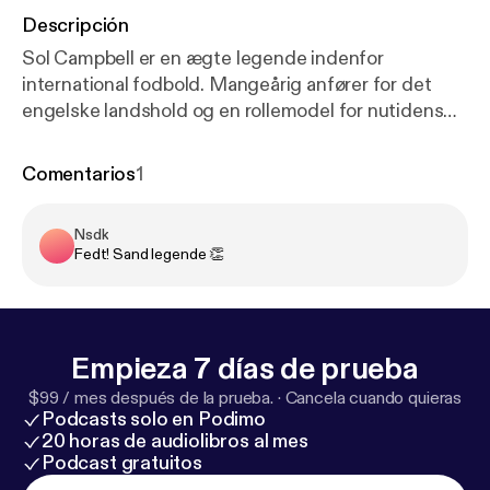
Descripción
Sol Campbell er en ægte legende indenfor
international fodbold. Mangeårig anfører for det
engelske landshold og en rollemodel for nutidens
unge talenter. I denne live-optagelse af
EXTRAORDINARY kan du glæde dig til en
Comentarios
1
underholdende, ærlig og jordnær samtale imellem
vært Jonathan Løw og fodboldlegende Sol
Nsdk
Campbell. Sol deler sine tanker om ledelse og
Fedt! Sand legende 👏
teamwork, og hvordan hans mange erfaringer fra
topsport kan bruges af det erhvervsliv, han nu er
aktiv investor indenfor. Husk at klikke på
FØLG/FOLLOW, så du ikke misser nye episoder af
Empieza 7 días de prueba
EXTRAORDINARY podcasten.
$99 / mes después de la prueba.
·
Cancela cuando quieras
Podcasts solo en Podimo
20 horas de audiolibros al mes
Podcast gratuitos