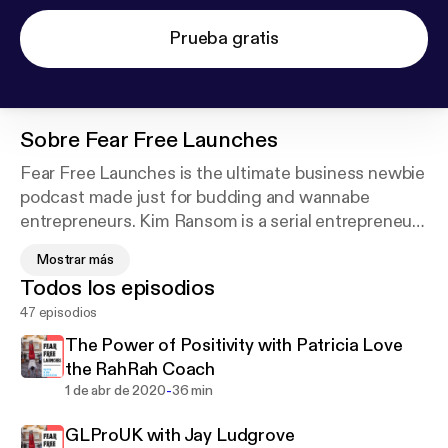
Prueba gratis
Sobre
Fear Free Launches
Fear Free Launches is the ultimate business newbie
podcast made just for budding and wannabe
entrepreneurs. Kim Ransom is a serial entrepreneur
in Pittsburgh, PA with experience launching many
Mostrar más
successful ventures grossing seven figures and
Todos los episodios
impacting lives in the kids fitness industries. Join us
47 episodios
each week as she teaches valuable business
lessons packed with mindset and tactical
The Power of Positivity with Patricia Love
strategies, as well as interviews guests who will
the RahRah Coach
inspire you to get past those limiting fears and
-
1 de abr de 2020
36 min
launch that business of your dreams NOW!
GLProUK with Jay Ludgrove