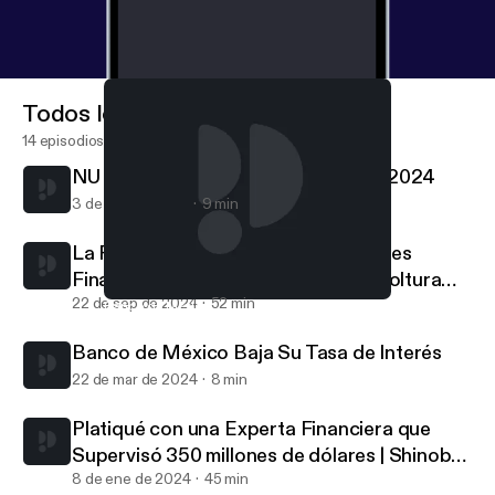
Todos los episodios
14 episodios
NU Baja Su Tasa Por Quinta Vez en 2024
3 de oct de 2024
9 min
La Psicología De Nuestras Decisiones
Financieras | con Daniel Urías de Cooltura
Financiera
22 de sep de 2024
52 min
Banco de México Baja Su Tasa de Interés
Finanzas Sobre la Mesa
Banco de México Baja Su Tasa de Interés
22 de mar de 2024
8 min
Platiqué con una Experta Financiera que
Supervisó 350 millones de dólares | Shinobu
Hindert
8 de ene de 2024
45 min