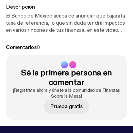
Descripción
El Banco de México acaba de anunciar que bajará la
tasa de referencia, lo que sin duda tendrá impactos
en varios rincones de tus finanzas, en este video
exploramos cómo impacta en la tasa que te pagan al
ahorrar, te cobran al pedir prestado, y hasta el
Comentarios
0
impacto en el peso mexicano. 👩‍🎓Mi curso de
Finanzas Personales (usa el cupón YOUTUBE para
habilitar 20% de descuento):
https://cursos.eduardo
Sé la primera persona en
rosas.mx/curso/finanzas-personales
comentar
¡Regístrate ahora y únete a la comunidad de Finanzas
Sobre la Mesa!
Prueba gratis