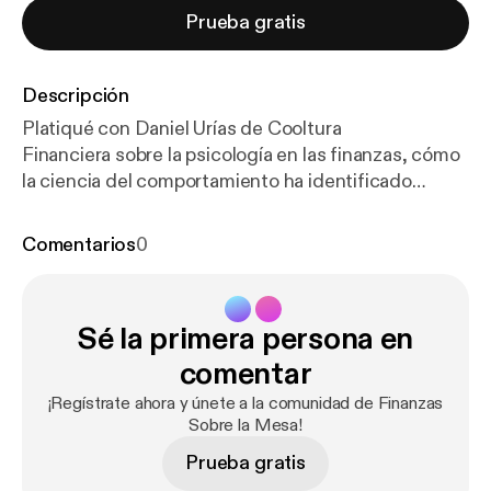
Prueba gratis
Descripción
Platiqué con Daniel Urías de Cooltura
Financiera sobre la psicología en las finanzas, cómo
la ciencia del comportamiento ha identificado
"puntos ciegos" en nuestra psicología que nos orillan
a tomar malas decisiones financieras, y cómo estos
Comentarios
0
puntos ciegos pueden ser usados en nuestra
contra...¡y a nuestro favor!
Sé la primera persona en
comentar
¡Regístrate ahora y únete a la comunidad de Finanzas
Sobre la Mesa!
Prueba gratis