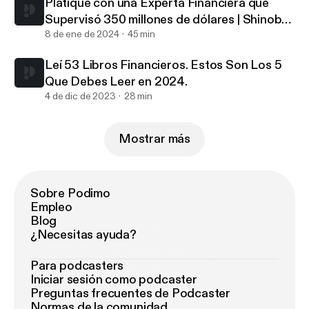
Platiqué con una Experta Financiera que
Supervisó 350 millones de dólares | Shinobu
Hindert
8 de ene de 2024
45 min
Leí 53 Libros Financieros. Estos Son Los 5
Que Debes Leer en 2024.
4 de dic de 2023
28 min
Mostrar más
Sobre Podimo
Empleo
Blog
¿Necesitas ayuda?
Para podcasters
Iniciar sesión como podcaster
Preguntas frecuentes de Podcaster
Normas de la comunidad