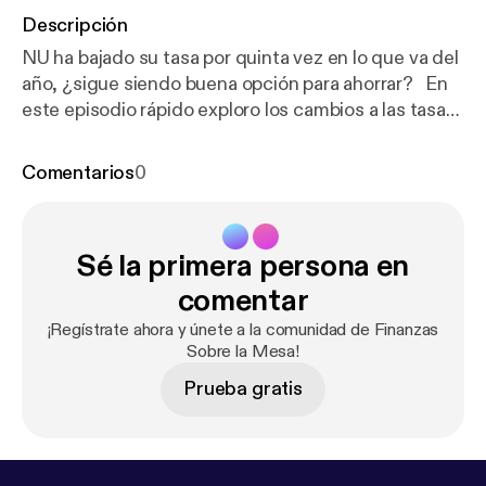
Descripción
NU ha bajado su tasa por quinta vez en lo que va del
año, ¿sigue siendo buena opción para ahorrar? En
este episodio rápido exploro los cambios a las tasas
de NU, su vigencia, cómo se comparan con los
CETES, y cómo atar una tasa alta desde hoy podría
Comentarios
0
significar una buena opción para tus ahorros.
Sé la primera persona en
comentar
¡Regístrate ahora y únete a la comunidad de Finanzas
Sobre la Mesa!
Prueba gratis