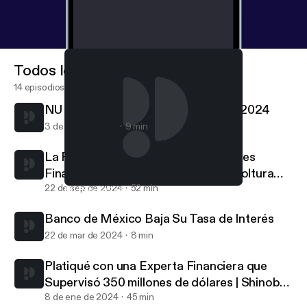
Todos los episodios
14 episodios
NU Baja Su Tasa Por Quinta Vez en 2024
3 de oct de 2024
9 min
La Psicología De Nuestras Decisiones
Financieras | con Daniel Urías de Cooltura
Financiera
22 de sep de 2024
52 min
NU Baja Su Tasa Por Quinta Vez en 2024
Finanzas Sobre la Mesa
Banco de México Baja Su Tasa de Interés
22 de mar de 2024
8 min
Platiqué con una Experta Financiera que
Supervisó 350 millones de dólares | Shinobu
Hindert
8 de ene de 2024
45 min