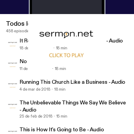
Todos los episodios
458 episodios
It Really Was That Important to Him - Audio
18 de mar de 2018
18 min
No Heavy Lifting - Audio
11 de mar de 2018
18 min
It Really Was That Important to Him - Audio
First Christian Church of Duncan
Running This Church Like a Business - Audio
4 de mar de 2018
18 min
The Unbelievable Things We Say We Believe
- Audio
25 de feb de 2018
15 min
This is How It's Going to Be - Audio