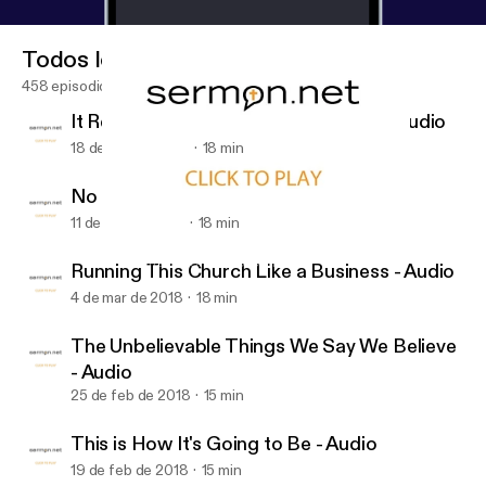
Todos los episodios
458 episodios
It Really Was That Important to Him - Audio
18 de mar de 2018
18 min
No Heavy Lifting - Audio
11 de mar de 2018
18 min
The Unbelievable Things We Say We Believe - Audio
First Christian Church of Duncan
Running This Church Like a Business - Audio
4 de mar de 2018
18 min
The Unbelievable Things We Say We Believe
- Audio
25 de feb de 2018
15 min
This is How It's Going to Be - Audio
19 de feb de 2018
15 min