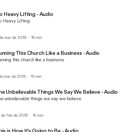
Running This Church Like 
First Christian Church of
o Heavy Lifting - Audio
 Heavy Lifting
 de mar de 2018
18 min
unning This Church Like a Business - Audio
nning this church like a business.
de mar de 2018
18 min
he Unbelievable Things We Say We Believe - Audio
e unbelievable things we say we believe.
 de feb de 2018
15 min
is is How It's Going to Be - Audio