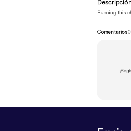
Descripció
Running this ch
Comentarios
0
¡Regí