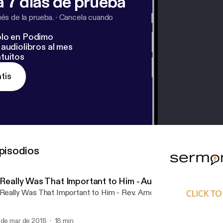
 7 días de prueba
s de la prueba.
·
Cancela cuando
lo en Podimo
audiolibros al mes
tuitos
tis
pisodios
t Really Was That Important to Him - Audio
 Really Was That Important to Him - Rev. Arnold Nelson - John 12
 de mar de 2018
18 min