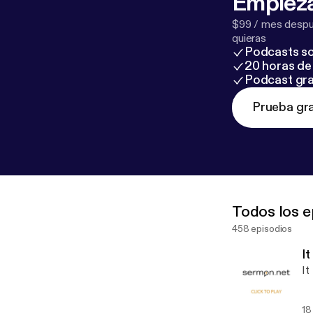
Empieza
$99 / mes despué
quieras
Podcasts so
20 horas de 
Podcast gra
Prueba gra
Todos los e
458 episodios
I
It
18