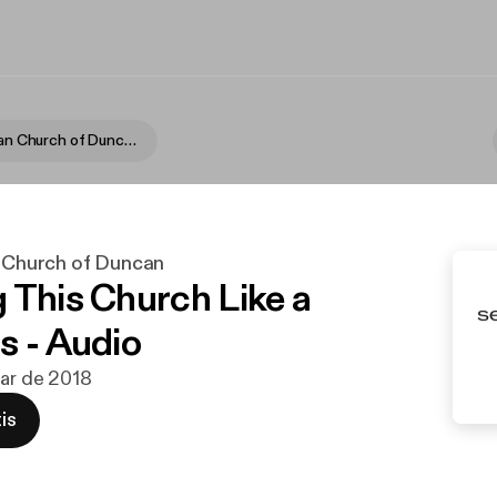
First Christian Church of Duncan
n Church of Duncan
 This Church Like a
s - Audio
mar de 2018
is