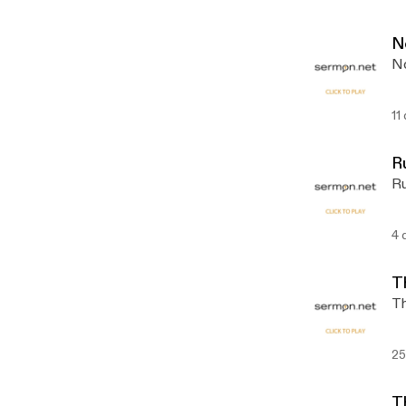
N
No
11
R
Ru
4 
T
Th
25
Th