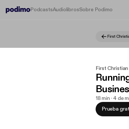
Podcasts
Audiolibros
Sobre Podimo
First Christia
Running
Busines
18 min · 4 de 
Prueba grat