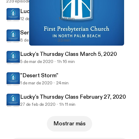
239 episodios
Lucky's Thursday Class March 12, 2020
12 de mar de 2020
1 h 9 min
Sermon March 8, 2020
8 de mar de 2020
33 min
Lucky's Thursday Class February 27, 2020
First Presbyterian Church in North Palm Beach Sermons
Lucky's Thursday Class March 5, 2020
5 de mar de 2020
1 h 16 min
"Desert Storm"
1 de mar de 2020
24 min
Lucky's Thursday Class February 27, 2020
27 de feb de 2020
1 h 11 min
Mostrar más