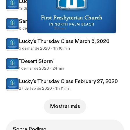
Lucky's Thursday Class March 12, 2020
12 de mar de 2020
1 h 9 min
Sermon March 8, 2020
8 de mar de 2020
33 min
Sermon March 8, 2020
First Presbyterian Church in North Palm Beach Sermons
Lucky's Thursday Class March 5, 2020
5 de mar de 2020
1 h 16 min
"Desert Storm"
1 de mar de 2020
24 min
Lucky's Thursday Class February 27, 2020
27 de feb de 2020
1 h 11 min
Mostrar más
Sobre Podimo