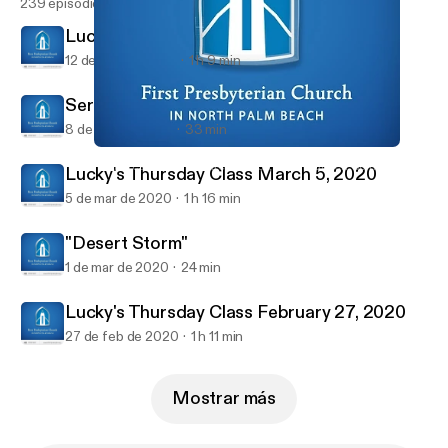
239 episodios
Lucky's Thursday Class March 12, 2020
12 de mar de 2020
1 h 9 min
Sermon March 8, 2020
8 de mar de 2020
33 min
Lucky's Thursday Class March 5, 2020
First Presbyterian Church in North Palm Beach Sermons
Lucky's Thursday Class March 5, 2020
5 de mar de 2020
1 h 16 min
"Desert Storm"
1 de mar de 2020
24 min
Lucky's Thursday Class February 27, 2020
27 de feb de 2020
1 h 11 min
Mostrar más