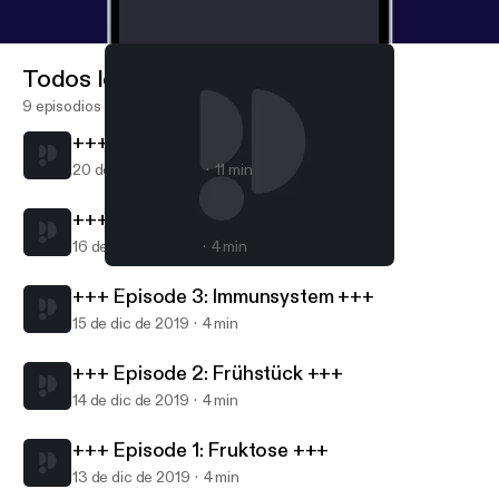
Todos los episodios
9 episodios
+++ Episode 5: Gesunder Darm +++
20 de nov de 2020
11 min
+++ Episode 4: Brainfood +++
16 de nov de 2020
4 min
+++ Episode 2: Frühstück +++
FOODFORUM - Der Podcast
+++ Episode 3: Immunsystem +++
15 de dic de 2019
4 min
+++ Episode 2: Frühstück +++
14 de dic de 2019
4 min
+++ Episode 1: Fruktose +++
13 de dic de 2019
4 min