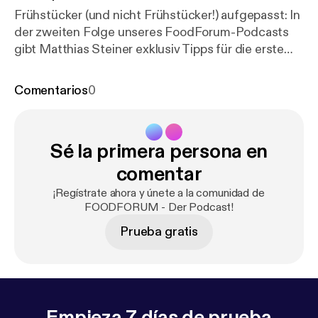
Frühstücker (und nicht Frühstücker!) aufgepasst: In
der zweiten Folge unseres FoodForum-Podcasts
gibt Matthias Steiner exklusiv Tipps für die erste
Mahlzeit des Tages und erzählt unter anderem,
warum wir auf das Glas Orangensaft besser
Comentarios
0
verzichten sollten. Viel Spaß beim Anhören! Foto: ©
Südwest Verlag
Sé la primera persona en
comentar
¡Regístrate ahora y únete a la comunidad de
FOODFORUM - Der Podcast!
Prueba gratis
Empieza 7 días de prueba