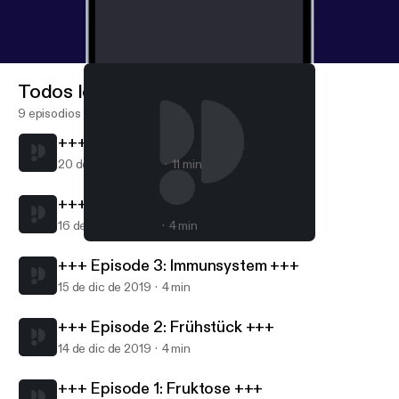
Todos los episodios
9 episodios
+++ Episode 5: Gesunder Darm +++
20 de nov de 2020
11 min
+++ Episode 4: Brainfood +++
16 de nov de 2020
4 min
+++ Episode 5: Gesunder Darm +++
FOODFORUM - Der Podcast
+++ Episode 3: Immunsystem +++
15 de dic de 2019
4 min
+++ Episode 2: Frühstück +++
14 de dic de 2019
4 min
+++ Episode 1: Fruktose +++