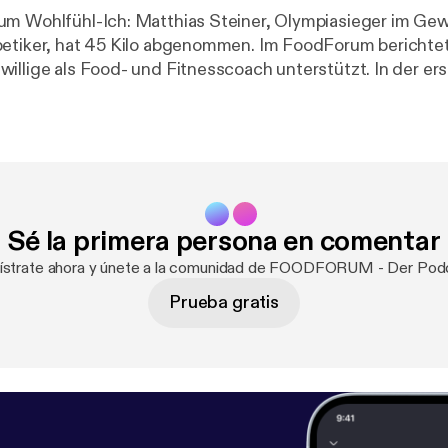
um Wohlfühl-Ich: Matthias Steiner, Olympiasieger im Ge
etiker, hat 45 Kilo abgenommen. Im FoodForum berichtet 
illige als Food- und Fitnesscoach unterstützt. In der er
 und ihre Tücken. Viel Spaß beim Anhören!
Sé la primera persona en comentar
ístrate ahora y únete a la comunidad de FOODFORUM - Der Pod
Prueba gratis