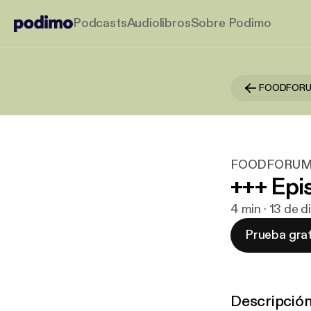
Podcasts
Audiolibros
Sobre Podimo
FOODFORUM
FOODFORUM -
+++ Epi
4 min · 13 de 
Prueba grat
Descripció