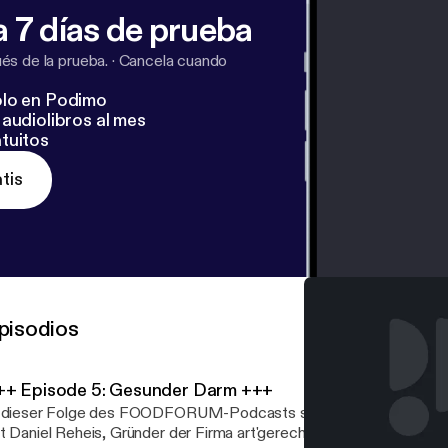
 7 días de prueba
s de la prueba.
·
Cancela cuando
lo en Podimo
audiolibros al mes
tuitos
tis
pisodios
++ Episode 5: Gesunder Darm +++
 dieser Folge des FOODFORUM-Podcasts spricht Redakteurin M
t Daniel Reheis, Gründer der Firma art'gerecht. Es geht um das T