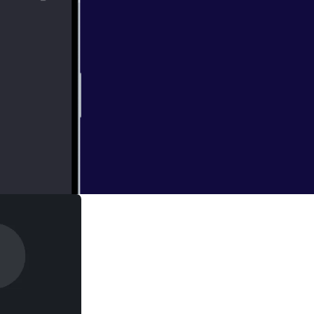
erle Schonvogel
hema "gesunder