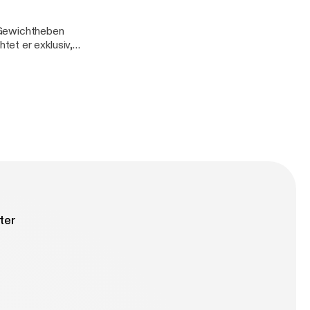
 Gewichtheben
et er exklusiv,
r ersten Folge
ter