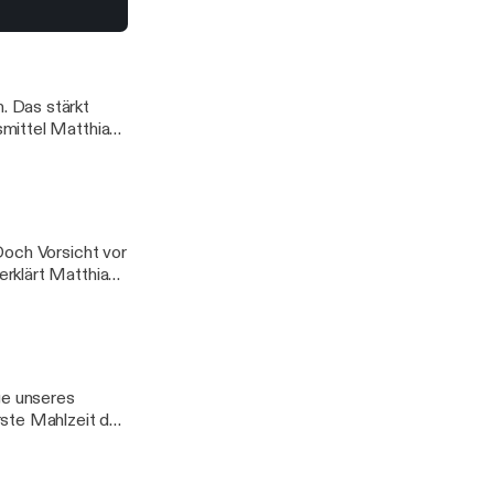
iel Freude beim
++
ast
. Das stärkt
smittel Matthias
t-Folge. Viel Spaß
Doch Vorsicht vor
rklärt Matthias
paar Tage auf das
ge unseres
rste Mahlzeit des
aft besser