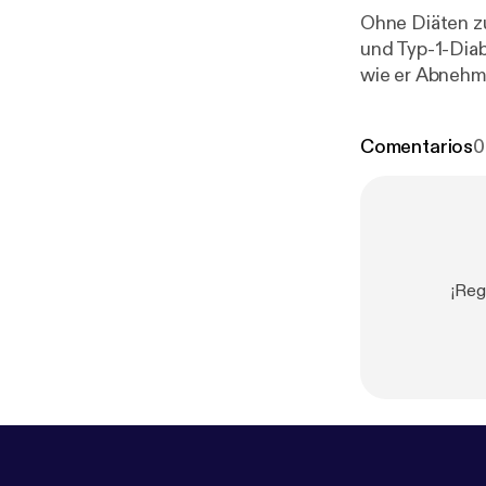
Ohne Diäten z
und Typ-1-Diab
wie er Abnehmw
es um Fruktose
Comentarios
0
¡Reg