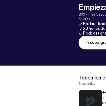
Empieza
$99 / mes despué
quieras
Podcasts so
20 horas de 
Podcast gra
Prueba gra
Todos los e
9 episodios
+
In
mi