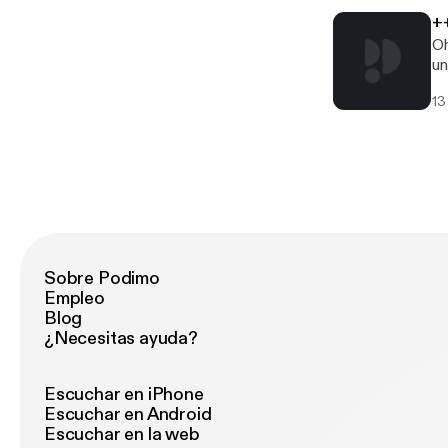
+
Oh
un
wi
13
ge
Sobre Podimo
Empleo
Blog
¿Necesitas ayuda?
Escuchar en iPhone
Escuchar en Android
Escuchar en la web