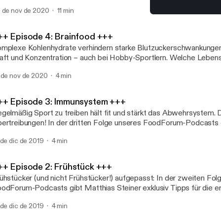
rm" und was wir mit Ernährung und Lebensstil dafür tun können. V
 de nov de 2020
11 min
hören!
+++ Episode 1: Fruktose +
FOODFORUM - Der Podc
++ Episode 4: Brainfood +++
mplexe Kohlenhydrate verhindern starke Blutzuckerschwankungen
aft und Konzentration – auch bei Hobby-Sportlern. Welche Leben
einer als Brainfood empfiehlt, das erzählt er in der vierten Podcas
 de nov de 2020
4 min
beim Anhören! © Südwest Verlag
++ Episode 3: Immunsystem +++
gelmäßig Sport zu treiben hält fit und stärkt das Abwehrsystem. 
ertreibungen! In der dritten Folge unseres FoodForum-Podcasts e
einer, warum es manchmal besser ist, der Gesundheit zuliebe ein 
 de dic de 2019
4 min
Training zu verzichten. © Südwest Verlag
++ Episode 2: Frühstück +++
ühstücker (und nicht Frühstücker!) aufgepasst: In der zweiten Fol
odForum-Podcasts gibt Matthias Steiner exklusiv Tipps für die e
ges und erzählt unter anderem, warum wir auf das Glas Orangens
 de dic de 2019
4 min
verzichten sollten. Viel Spaß beim Anhören! Foto: © Südwest Verlag