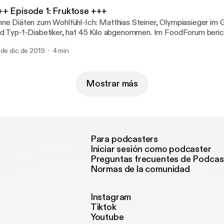
++ Episode 1: Fruktose +++
ne Diäten zum Wohlfühl-Ich: Matthias Steiner, Olympiasieger im
d Typ-1-Diabetiker, hat 45 Kilo abgenommen. Im FoodForum bericht
e er Abnehmwillige als Food- und Fitnesscoach unterstützt. In de
 de dic de 2019
4 min
ht es um Fruktose und ihre Tücken. Viel Spaß beim Anhören!
Mostrar más
Para podcasters
Iniciar sesión como podcaster
Preguntas frecuentes de Podcas
Normas de la comunidad
Instagram
Tiktok
Youtube