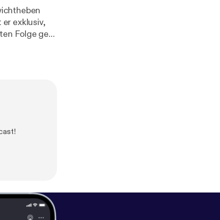
wichtheben
er exklusiv,
sten Folge geht
cast!