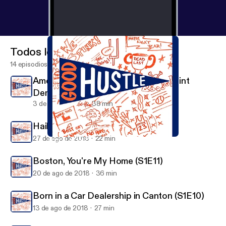
Todos los episodios
14 episodios
American Swagger - The Story of Clint
Dempsey (S1E13)
3 de sep de 2018
38 min
Hail to the Victors Valiant (S1E12)
27 de ago de 2018
22 min
Born in a Car Dealership in Canton (S1E10)
Good Hustle
Boston, You're My Home (S1E11)
20 de ago de 2018
36 min
Born in a Car Dealership in Canton (S1E10)
13 de ago de 2018
27 min