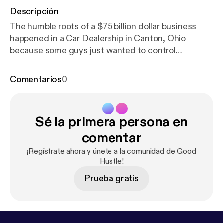
Descripción
The humble roots of a $75 billion dollar business
happened in a Car Dealership in Canton, Ohio
because some guys just wanted to control
spending, player movement, and the schedule.
Learn about the powerhouses of early football the
Comentarios
0
Dayton Triangles, Akron Pros, Decatur Staleys, and
the Buffalo All-Americans. This is episode 10 of
Good Hustle, the 1920 American Professional
Sé la primera persona en
Football Association. To support the show visit
anchor.fm/goodhustle --- Support this podcast:
htt
comentar
ps://anchor.fm/goodhustle/support
[
https://anchor.f
¡Regístrate ahora y únete a la comunidad de Good
m/goodhustle/support
]
Hustle!
Prueba gratis