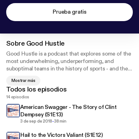
Prueba gratis
Sobre
Good Hustle
Good Hustle is a podcast that explores some of the
most underwhelming, underperforming, and
suboptimal teams in the history of sports - and the
fans that love them. Each episode is a deep dive
Mostrar más
into a season that most franchises would rather
Todos los episodios
forget.
14 episodios
Hosted by Andrew Mackey
American Swagger - The Story of Clint
(andy@goodhustlepodcast.com)
Dempsey (S1E13)
-
3 de sep de 2018
38 min
Hail to the Victors Valiant (S1E12)
Support this podcast:
https://anchor.fm/goodhustl