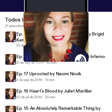
Todos los episodios
21 episodios
Ep. 19 A Curse So Dark and Lonely by Brigid
Kemmerer
22 de sep de 2019
40 min
Ep. 18 The Hating Game vs. Gabriel’s Inferno
21 de sep de 2019
43 min
Ep. 18 The Hating Game vs. Gabriel’s Inferno
HM ❤️s Books & Writing
Ep. 17 Uprooted by Naomi Novik
2 de sep de 2019
13 min
Ep. 16 Heart's Blood by Juliet Marillier
23 de jul de 2019
20 min
Ep. 15: An Absolutely Remarkable Thing by