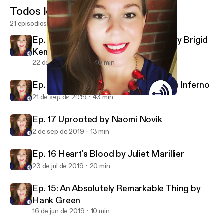
Todos los episodios
21 episodios
Ep. 19 A Curse So Dark and Lonely by Brigid
Kemmerer
22 de sep de 2019
40 min
Ep. 18 The Hating Game vs. Gabriel’s Inferno
21 de sep de 2019
43 min
Ep. 17 Uprooted by Naomi Novik
HM ❤️s Books & Writing
Ep. 17 Uprooted by Naomi Novik
2 de sep de 2019
13 min
Ep. 16 Heart's Blood by Juliet Marillier
23 de jul de 2019
20 min
Ep. 15: An Absolutely Remarkable Thing by
Hank Green
16 de jun de 2019
10 min