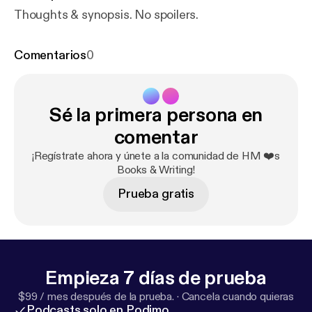
Thoughts & synopsis. No spoilers.
Comentarios
0
Sé la primera persona en
comentar
¡Regístrate ahora y únete a la comunidad de HM ❤️s
Books & Writing!
Prueba gratis
Empieza 7 días de prueba
$99 / mes después de la prueba.
·
Cancela cuando quieras
Podcasts solo en Podimo