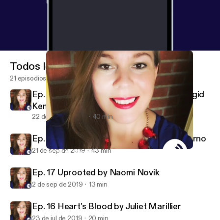
Todos los episodios
21 episodios
Ep. 19 A Curse So Dark and Lonely by Brigid
Kemmerer
22 de sep de 2019
40 min
Ep. 18 The Hating Game vs. Gabriel’s Inferno
21 de sep de 2019
43 min
Ep. 15: An Absolutely Remarkable Thing by Hank Green
HM ❤️s Books & Writing
Ep. 17 Uprooted by Naomi Novik
2 de sep de 2019
13 min
Ep. 16 Heart's Blood by Juliet Marillier
23 de jul de 2019
20 min