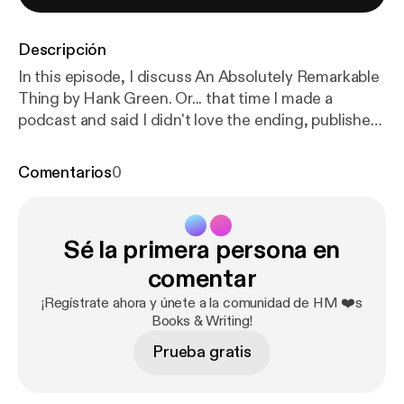
Descripción
In this episode, I discuss An Absolutely Remarkable
Thing by Hank Green. Or... that time I made a
podcast and said I didn't love the ending, published
my opinion, then immediately learned there's going
to be a sequel (explaining, at least in part, why the
Comentarios
0
ending was left so vague). And... I still don't love the
ending.
Sé la primera persona en
comentar
¡Regístrate ahora y únete a la comunidad de HM ❤️s
Books & Writing!
Prueba gratis