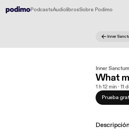
Podcasts
Audiolibros
Sobre Podimo
Inner Sanct
Inner Sanctum
What m
1 h 12 min · 11
Prueba grat
Descripció