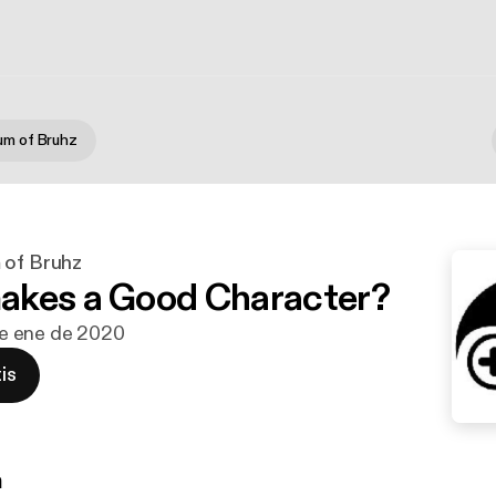
um of Bruhz
 of Bruhz
akes a Good Character?
 de ene de 2020
is
n