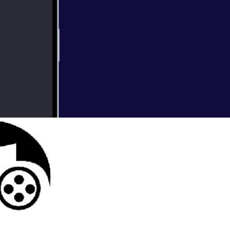
in Comics, film
acter?