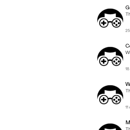
G
Th
25
C
Wh
18
W
Th
11
M
Th