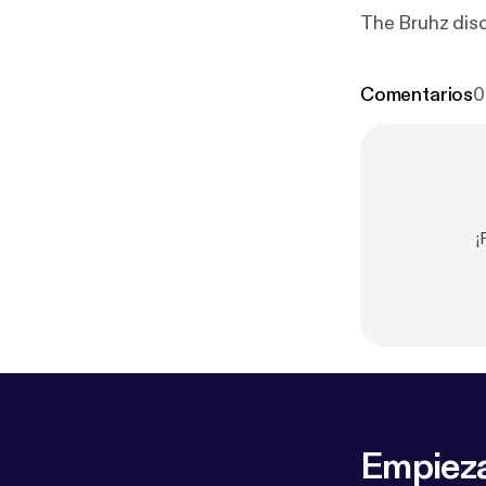
The Bruhz dis
Comentarios
0
¡
Empieza