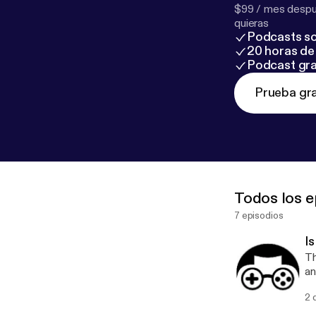
$99 / mes despué
quieras
Podcasts so
20 horas de 
Podcast gra
Prueba gra
Todos los e
7 episodios
Is
Th
and TV show
wo
2 