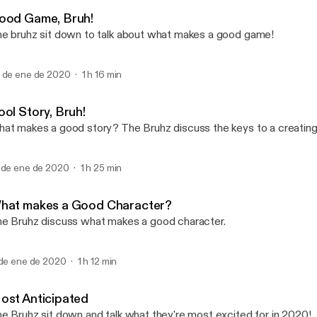
Inner Sanctum of Bruhz
ood Game, Bruh!
e bruhz sit down to talk about what makes a good game!
 de ene de 2020
1 h 16 min
ool Story, Bruh!
at makes a good story? The Bruhz discuss the keys to a creating
 de ene de 2020
1 h 25 min
hat makes a Good Character?
e Bruhz discuss what makes a good character.
 de ene de 2020
1 h 12 min
ost Anticipated
e Bruhz sit down and talk what they're most excited for in 2020!