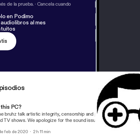
s de la prueba.
·
Cancela cuando
lo en Podimo
audiolibros al mes
tuitos
tis
pisodios
 this PC?
e bruhz talk artistic integrity, censorship and political correctness 
s. We apologize for the sound issues during this episode and we're
rking hard to fix the bugs! Thanks for listening!
de feb de 2020
2 h 11 min
What makes a Good Char