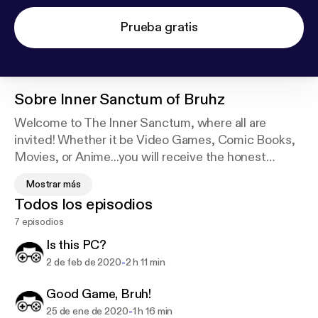
Prueba gratis
Sobre
Inner Sanctum of Bruhz
Welcome to The Inner Sanctum, where all are
invited! Whether it be Video Games, Comic Books,
Movies, or Anime...you will receive the honest
thoughts and opinions of the Bruhhhhs. Keep in
Mostrar más
mind all the topics are vulnerable to the
Todos los episodios
constructive criticism of our inner sanctum. You
7 episodios
have been warned.
Is this PC?
-
2 de feb de 2020
2 h 11 min
Good Game, Bruh!
-
25 de ene de 2020
1 h 16 min